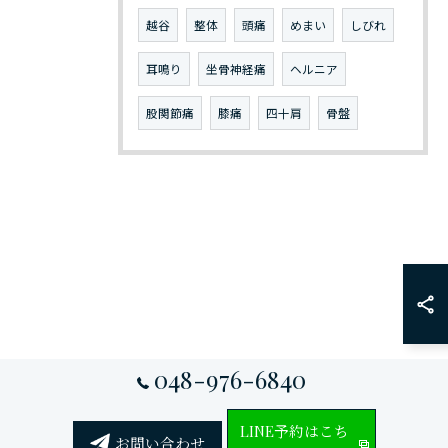
越谷
整体
頭痛
めまい
しびれ
耳鳴り
坐骨神経痛
ヘルニア
股関節痛
膝痛
四十肩
骨盤
048-976-6840
LINE予約はこち
お問い合わせ