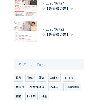
2026/07/27
✨【患者様の声】✨
2026/07/22
✨【患者様の声】✨
タグ
Tags
越谷
整体
頭痛
めまい
しびれ
耳鳴り
坐骨神経痛
ヘルニア
股関節痛
膝痛
四十肩
骨盤