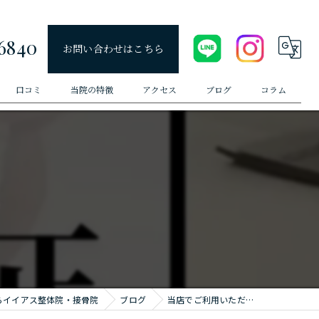
6840
お問い合わせはこちら
口コミ
当院の特徴
アクセス
ブログ
コラム
自律神経
腰痛
肩こり
姿勢
O脚矯正
らイイアス整体院・接骨院
ブログ
当店でご利用いただ…