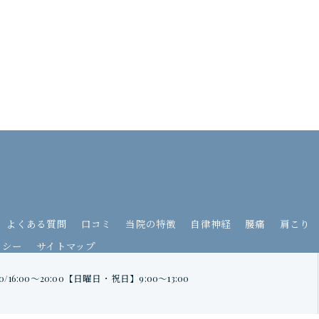
よくある質問
口コミ
当院の特徴
自律神経
腰痛
肩こり
リシー
サイトマップ
0/16:00〜20:00【日曜日・祝日】9:00〜13:00
© 2026 埼玉県越谷の整体ならイイアス整体院・接骨院 ALL RIGHTS RESERVED.